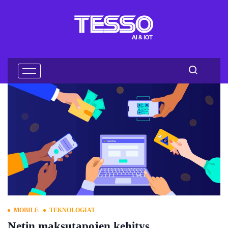
MOBILE
TEKNOLOGIAT
Netin maksutapojen kehitys