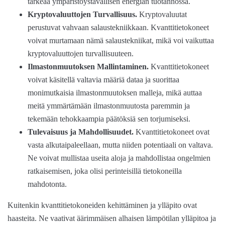
tärkeää ympäristöystävällisen energian tuotannossa.
Kryptovaluuttojen Turvallisuus.
Kryptovaluutat
perustuvat vahvaan salaustekniikkaan. Kvanttitietokoneet
voivat murtamaan nämä salaustekniikat, mikä voi vaikuttaa
kryptovaluuttojen turvallisuuteen.
Ilmastonmuutoksen Mallintaminen.
Kvanttitietokoneet
voivat käsitellä valtavia määriä dataa ja suorittaa
monimutkaisia ilmastonmuutoksen malleja, mikä auttaa
meitä ymmärtämään ilmastonmuutosta paremmin ja
tekemään tehokkaampia päätöksiä sen torjumiseksi.
Tulevaisuus ja Mahdollisuudet.
Kvanttitietokoneet ovat
vasta alkutaipaleellaan, mutta niiden potentiaali on valtava.
Ne voivat mullistaa useita aloja ja mahdollistaa ongelmien
ratkaisemisen, joka olisi perinteisillä tietokoneilla
mahdotonta.
Kuitenkin kvanttitietokoneiden kehittäminen ja ylläpito ovat
haasteita. Ne vaativat äärimmäisen alhaisen lämpötilan ylläpitoa ja