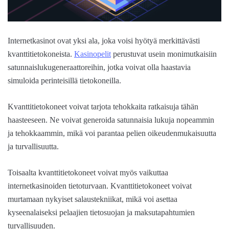
Internetkasinot ovat yksi ala, joka voisi hyötyä merkittävästi
kvanttitietokoneista.
Kasinopelit
perustuvat usein monimutkaisiin
satunnaislukugeneraattoreihin, jotka voivat olla haastavia
simuloida perinteisillä tietokoneilla.
Kvanttitietokoneet voivat tarjota tehokkaita ratkaisuja tähän
haasteeseen. Ne voivat generoida satunnaisia lukuja nopeammin
ja tehokkaammin, mikä voi parantaa pelien oikeudenmukaisuutta
ja turvallisuutta.
Toisaalta kvanttitietokoneet voivat myös vaikuttaa
internetkasinoiden tietoturvaan. Kvanttitietokoneet voivat
murtamaan nykyiset salaustekniikat, mikä voi asettaa
kyseenalaiseksi pelaajien tietosuojan ja maksutapahtumien
turvallisuuden.