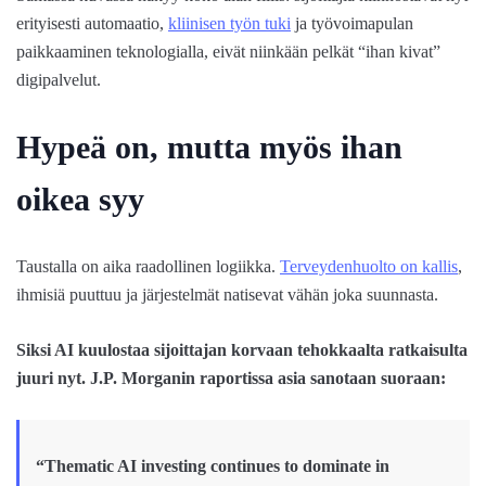
erityisesti automaatio,
kliinisen työn tuki
ja työvoimapulan
paikkaaminen teknologialla, eivät niinkään pelkät “ihan kivat”
digipalvelut.
Hypeä on, mutta myös ihan
oikea syy
Taustalla on aika raadollinen logiikka.
Terveydenhuolto on kallis
,
ihmisiä puuttuu ja järjestelmät natisevat vähän joka suunnasta.
Siksi AI kuulostaa sijoittajan korvaan tehokkaalta ratkaisulta
juuri nyt. J.P. Morganin raportissa asia sanotaan suoraan:
“Thematic AI investing continues to dominate in