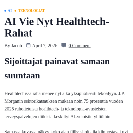
AI
TEKNOLOGIAT
AI Vie Nyt Healthtech-
Rahat
By
Jacob
April 7, 2026
0 Comment
Sijoittajat painavat samaan
suuntaan
Healthtechissa raha menee nyt aika yksipuolisesti tekoälyyn. J.P.
Morganin sektorikatsauksen mukaan noin 75 prosenttia vuoden
2025 rahoitetuista healthtech- ja teknologia-avusteisten
terveyspalvelujen diileistä keskittyi AI-vetoisiin yhtiöihin.
Samassa kuvassa näkyy koko alan fiilis: sijoittajia kiinnostavat nyt