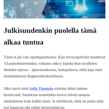
Julkisuudenkin puolella tämä
alkaa tuntua
Tämä ei jää vain sijoittajapuheeksi. Kun terveyspalvelut muuttuvat
AI-painotteisemmiksi, vaikutus näkyy lopulta ihan tavallisten
ihmisten arjessa – ajanvarauksessa, hoitopolussa, ehkä jopa siinä
ensimmäisessä diagnoosikeskustelussa.
Siksi myös nimi
Sofia Tuomola
solahtaa tähän juttuun
luontevasti: Suomessa tunnetutkin kasvot elävät samassa
muutoksessa kuin kaikki muut. Ja rehellisesti, siinä on jotain sekä
tosi lupaavaa että vähän hermostuttavaa.