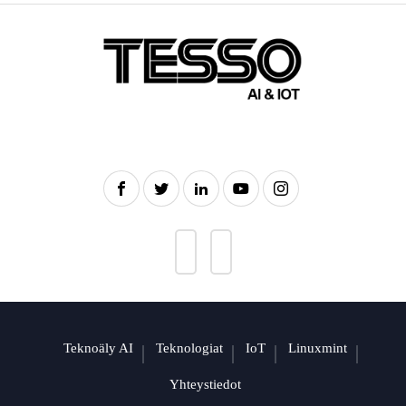
Teknoäly AI
Teknologiat
IoT
Linuxmint
Yhteystiedot