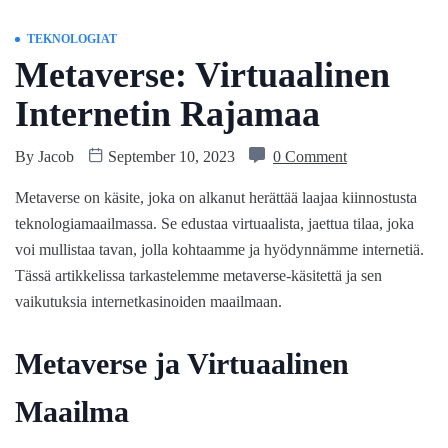
TEKNOLOGIAT
Metaverse: Virtuaalinen
Internetin Rajamaa
By
Jacob
September 10, 2023
0 Comment
Metaverse on käsite, joka on alkanut herättää laajaa kiinnostusta
teknologiamaailmassa. Se edustaa virtuaalista, jaettua tilaa, joka
voi mullistaa tavan, jolla kohtaamme ja hyödynnämme internetiä.
Tässä artikkelissa tarkastelemme metaverse-käsitettä ja sen
vaikutuksia internetkasinoiden maailmaan.
Metaverse ja Virtuaalinen
Maailma