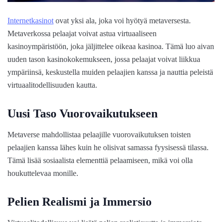
Internetkasinot
ovat yksi ala, joka voi hyötyä metaversesta.
Metaverkossa pelaajat voivat astua virtuaaliseen
kasinoympäristöön, joka jäljittelee oikeaa kasinoa. Tämä luo aivan
uuden tason kasinokokemukseen, jossa pelaajat voivat liikkua
ympäriinsä, keskustella muiden pelaajien kanssa ja nauttia peleistä
virtuaalitodellisuuden kautta.
Uusi Taso Vuorovaikutukseen
Metaverse mahdollistaa pelaajille vuorovaikutuksen toisten
pelaajien kanssa lähes kuin he olisivat samassa fyysisessä tilassa.
Tämä lisää sosiaalista elementtiä pelaamiseen, mikä voi olla
houkuttelevaa monille.
Pelien Realismi ja Immersio