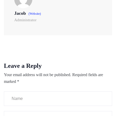
Jacob
(Website)
Administrator
Leave a Reply
Your email address will not be published.
Required fields are
marked
*