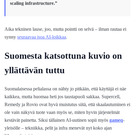
scaling infrastructure.”
Aika tekninen lause, joo, mutta pointti on selvä – ilman rautaa ei
synny
seuraavaa isoa AI-loikkaa
.
Suomesta katsottuna kuvio on
yllättävän tuttu
Suomalaisessa pelialassa on nähty jo pitkään, että käyttäjä ei näe
kaikkea, mutta huomaa heti jos taustapuoli sakkaa. Supercell,
Remedy ja Rovio ovat hyvä muistutus siitä, että skaalautuminen ei
ole vain näkyvä tuote vaan myös se, miten hyvin järjestelmät
kestävät painetta. Siksi tällainen AI-uutinen sopii myös
gameq
-
yleisölle – tekniikka, pelit ja infra menevät nyt koko ajan