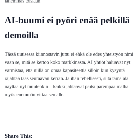
lähemmäs toisiaan.
AI-buumi ei pyöri enää pelkillä
demoilla
Tässä uutisessa kiinnostavin juttu ei ehkä ole edes yhteistyön nimi
vaan se, mitä se kertoo koko markkinasta. AI-yhtiöt haluavat nyt
varmistaa, että niillä on omaa kapasiteettia silloin kun kysyntä
räjähtää taas seuraavan kerran. Ja ihan rehellisesti, siltä tämä ala
näyttää nyt muutenkin – kaikki jahtaavat paitsi parempaa mallia
myös enemmän virtaa sen alle.
Share This: