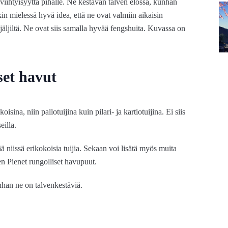
viihtyisyyttä pihalle. Ne kestävän talven elossa, kunhan
kin mielessä hyvä idea, että ne ovat valmiin aikaisin
n jäljiltä. Ne ovat siis samalla hyvää fengshuita. Kuvassa on
set havut
oisina, niin pallotuijina kuin pilari- ja kartiotuijina. Ei siis
eilla.
 niissä erikokoisia tuijia. Sekaan voi lisätä myös muita
en Pienet rungolliset havupuut.
nhan ne on talvenkestäviä.