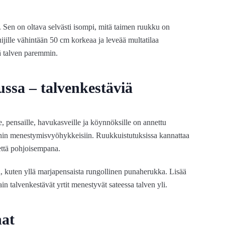
. Sen on oltava selvästi isompi, mitä taimen ruukku on
uijille vähintään 50 cm korkeaa ja leveää multatilaa
ää talven paremmin.
ssa – talvenkestäviä
, pensaille, havukasveille ja köynnöksille on annettu
in menestymisvyöhykkeisiin. Ruukkuistutuksissa kannattaa
että pohjoisempana.
a, kuten yllä marjapensaista rungollinen punaherukka. Lisää
in talvenkestävät yrtit menestyvät sateessa talven yli.
nat