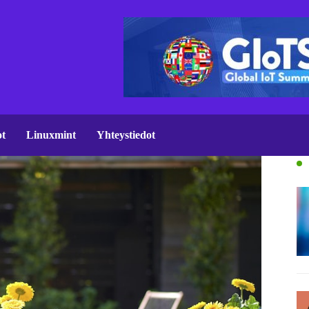
ot
Linuxmint
Yhteystiedot