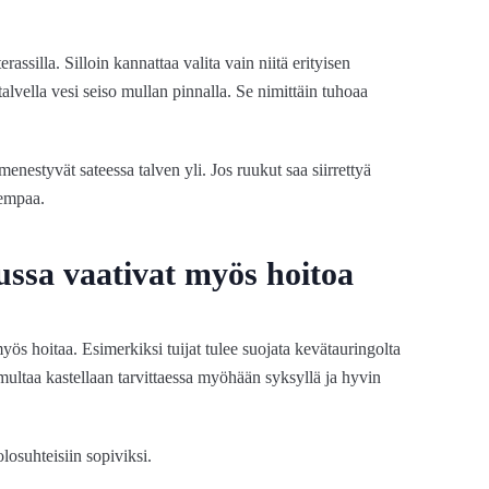
assilla. Silloin kannattaa valita vain niitä erityisen
talvella vesi seiso mullan pinnalla. Se nimittäin tuhoaa
menestyvät sateessa talven yli. Jos ruukut saa siirrettyä
mempaa.
ussa vaativat myös hoitoa
myös hoitaa. Esimerkiksi tuijat tulee suojata kevätauringolta
ultaa kastellaan tarvittaessa myöhään syksyllä ja hyvin
olosuhteisiin sopiviksi.