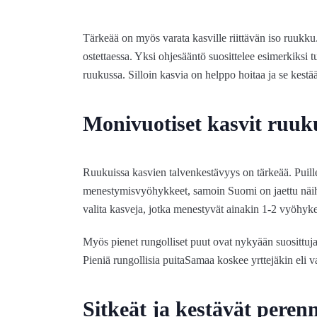
Tärkeää on myös varata kasville riittävän iso ruukku
ostettaessa. Yksi ohjesääntö suosittelee esimerkiksi t
ruukussa. Silloin kasvia on helppo hoitaa ja se kest
Monivuotiset kasvit ruuku
Ruukuissa kasvien talvenkestävyys on tärkeää. Puille
menestymisvyöhykkeet, samoin Suomi on jaettu näih
valita kasveja, jotka menestyvät ainakin 1-2 vyöhyk
Myös pienet rungolliset puut ovat nykyään suosittuj
Pieniä rungollisia puitaSamaa koskee yrttejäkin eli va
Sitkeät ja kestävät peren