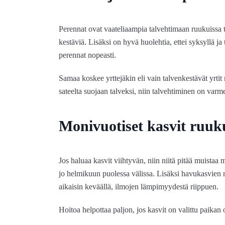
Perennat ovat vaateliaampia talvehtimaan ruukuissa ter
kestäviä. Lisäksi on hyvä huolehtia, ettei syksyllä ja 
perennat nopeasti.
Samaa koskee yrttejäkin eli vain talvenkestävät yrtit 
sateelta suojaan talveksi, niin talvehtiminen on var
Monivuotiset kasvit ruuk
Jos haluaa kasvit viihtyvän, niin niitä pitää muistaa 
jo helmikuun puolessa välissa. Lisäksi havukasvien m
aikaisin keväällä, ilmojen lämpimyydestä riippuen.
Hoitoa helpottaa paljon, jos kasvit on valittu paikan 