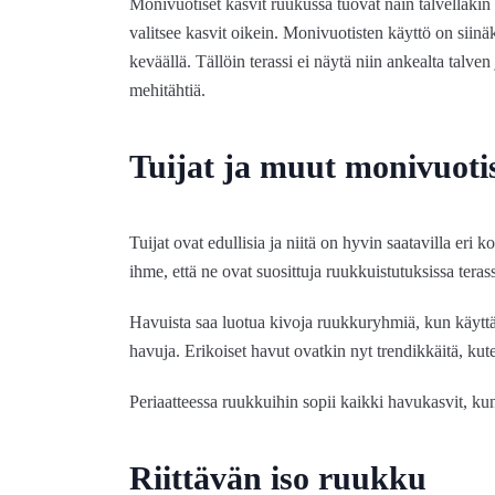
Monivuotiset kasvit ruukussa tuovat näin talvellakin 
valitsee kasvit oikein. Monivuotisten käyttö on siinä
keväällä. Tällöin terassi ei näytä niin ankealta talve
mehitähtiä.
Tuijat ja muut monivuoti
Tuijat ovat edullisia ja niitä on hyvin saatavilla eri kok
ihme, että ne ovat suosittuja ruukkuistutuksissa terass
Havuista saa luotua kivoja ruukkuryhmiä, kun käyttää
havuja. Erikoiset havut ovatkin nyt trendikkäitä, kut
Periaatteessa ruukkuihin sopii kaikki havukasvit, ku
Riittävän iso ruukku