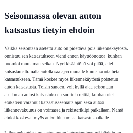
Seisonnassa olevan auton
katsastus tietyin ehdoin
Vaikka seisontaan asetettu auto on pidettävä pois liikennekäytöstä,
onnistuu sen katsastukseen vienti ennen käyttöönottoa, kunhan
huomioi muutaman seikan. Nyrkkisääntönä voi pitää, ettei
katsastamattomalla autolla saa ajaa muualle kuin suorinta tietä
katsastukseen. Tämä koskee myös liikennekäytöstä poistetun
auton katsastusta. Toisin sanoen, voit kyllä ajaa seisontaan
asettaman autosi katsastukseen suorinta reittiä, kunhan olet
etukäteen varannut katsastusasemalta ajan sekä autosi
liikennevakuutus on voimassa ja rekisterikilpi paikallaan. Nämä
ehdot koskevat myös auton hinaamista katsastuspaikalle.
Liikennekäytöstä poistetun auton katsastaminen määräajoin on