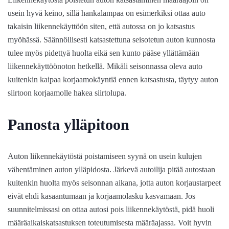
usein hyvä keino, sillä hankalampaa on esimerkiksi ottaa auto
takaisin liikennekäyttöön siten, että autossa on jo katsastus
myöhässä. Säännöllisesti katsastettuna seisotetun auton kunnosta
tulee myös pidettyä huolta eikä sen kunto pääse yllättämään
liikennekäyttöönoton hetkellä. Mikäli seisonnassa oleva auto
kuitenkin kaipaa korjaamokäyntiä ennen katsastusta, täytyy auton
siirtoon korjaamolle hakea siirtolupa.
Panosta ylläpitoon
Auton liikennekäytöstä poistamiseen syynä on usein kulujen
vähentäminen auton ylläpidosta. Järkevä autoilija pitää autostaan
kuitenkin huolta myös seisonnan aikana, jotta auton korjaustarpeet
eivät ehdi kasaantumaan ja korjaamolasku kasvamaan. Jos
suunnitelmissasi on ottaa autosi pois liikennekäytöstä, pidä huoli
määräaikaiskatsastuksen toteutumisesta määräajassa. Voit hyvin