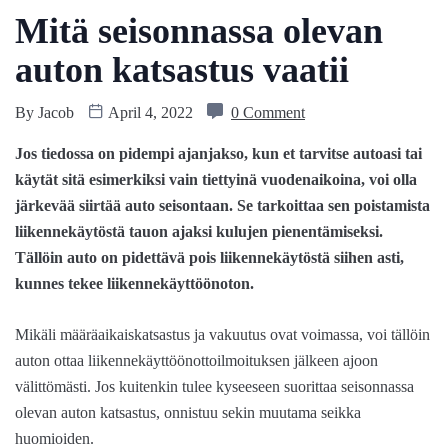
Mitä seisonnassa olevan
auton katsastus vaatii
By
Jacob
April 4, 2022
0 Comment
Jos tiedossa on pidempi ajanjakso, kun et tarvitse autoasi tai
käytät sitä esimerkiksi vain tiettyinä vuodenaikoina, voi olla
järkevää siirtää auto seisontaan. Se tarkoittaa sen poistamista
liikennekäytöstä tauon ajaksi kulujen pienentämiseksi.
Tällöin auto on pidettävä pois liikennekäytöstä siihen asti,
kunnes tekee liikennekäyttöönoton.
Mikäli määräaikaiskatsastus ja vakuutus ovat voimassa, voi tällöin
auton ottaa liikennekäyttöönottoilmoituksen jälkeen ajoon
välittömästi. Jos kuitenkin tulee kyseeseen suorittaa seisonnassa
olevan auton katsastus, onnistuu sekin muutama seikka
huomioiden.