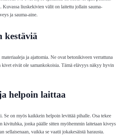
. Kuvassa liuskekivien välit on laitettu jollain sauma-
iveys ja sauma-aine.
n kestäviä
ä materiaaleja ja ajattomia. Ne ovat betonikiveen verrattuna
ska kivet eivät ole samankokoisia. Tämä elävyys näkyy hyvin
ja helpoin laittaa
li. Se on myös kaikkein helpoin levittää pihalle. Osa tekee
 on kivituhka, jonka päälle sitten myöhemmin laitetaan kiveys
han sellaisenaan, vaikka se vaatii jokakesäistä harausta.