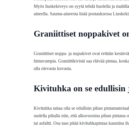
Myös liuskekiveys on syytä tehdä huolella ja maltilla
aineella. Sauma-aineesta lisää postauksessa Liuskek
Graniittiset noppakivet o
Graniittiset noppa- ja nupukivet ovat erittäin kestävi
hintavampia. Graniittikivistä saa elävää pintaa, ko
alla olevasta kuvasta.
Kivituhka on se edullisin 
Kivituhka taitaa olla se edullisin pihan pintamateriaa
uudella pihalla niin, että alkuvuosina pihan pintana
tai asfaltti. Osa taas pitää kivituhkapintaa kauniina i