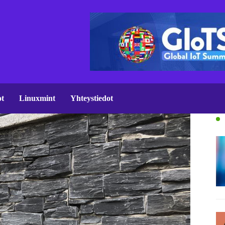
ot
Linuxmint
Yhteystiedot