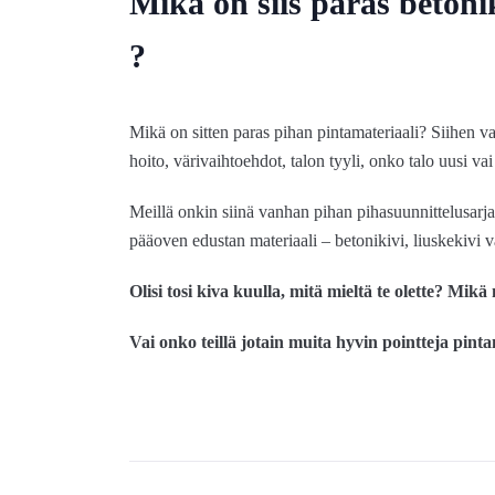
Mikä on siis paras betonik
?
Mikä on sitten paras pihan pintamateriaali? Siihen 
hoito, värivaihtoehdot, talon tyyli, onko talo uusi va
Meillä onkin siinä vanhan pihan pihasuunnittelusarjas
pääoven edustan materiaali – betonikivi, liuskekivi v
Olisi tosi kiva kuulla, mitä mieltä te olette? Mikä
Vai onko teillä jotain muita hyvin pointteja pint