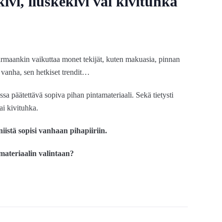
ivi, liuskekivi vai kivituhka
varmaankin vaikuttaa monet tekijät, kuten makuasia, pinnan
i vanha, sen hetkiset trendit…
sa päätettävä sopiva pihan pintamateriaali. Sekä tietysti
ai kivituhka.
 niistä sopisi vanhaan pihapiiriin.
amateriaalin valintaan?