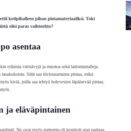
ettii kotipihalleen pihan pintamateriaaliksi. Toki
äistä olisi paras vaihtoehto?
lppo asentaa
onkin erilaisia värisävyjä ja muotoa sekä ladontamalleja.
tasakokoista. Siitä saa tiivissaumaista pintaa, mikä
 myös kiviä, joilla saa tehtyä hulevesien läpäisevää pintaa.
atyöt.
n ja eläväpintainen
konäöstä. Ne ovat myös ajattamia eli kestävät ajan patinaa.