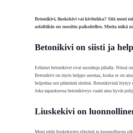
Betonikivi, liuskekivi vai kivituhka? Sitä moni mi
asfalttikin on suosittu paikoitellen. Mutta mikä n
Betonikivi on siisti ja he
Erilaiset betonikivet ovat suosittuja pihalla. Niissä 
Betonikivi on myös helppo asentaa, koska se on aina 
helpottaa sen pitämistä siistinä. Betonikivistä löytyy
Joka tapauksessa betonikiveys vaatii aina hyvät pohj
Liuskekivi on luonnolline
Moni pitää liuskekivien elävästä ja luonnollisesta ul