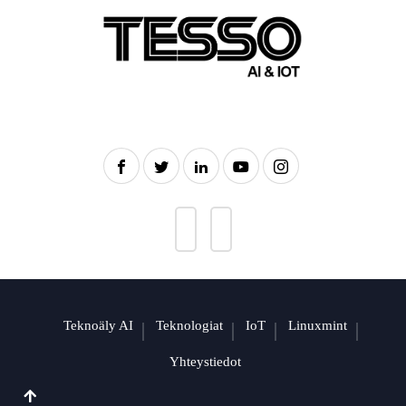
Teknoäly AI
Teknologiat
IoT
Linuxmint
Yhteystiedot