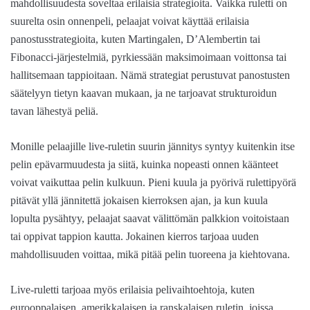
mahdollisuudesta soveltaa erilaisia strategioita. Vaikka ruletti on
suurelta osin onnenpeli, pelaajat voivat käyttää erilaisia
panostusstrategioita, kuten Martingalen, D’Alembertin tai
Fibonacci-järjestelmiä, pyrkiessään maksimoimaan voittonsa tai
hallitsemaan tappioitaan. Nämä strategiat perustuvat panostusten
säätelyyn tietyn kaavan mukaan, ja ne tarjoavat strukturoidun
tavan lähestyä peliä.
Monille pelaajille live-ruletin suurin jännitys syntyy kuitenkin itse
pelin epävarmuudesta ja siitä, kuinka nopeasti onnen käänteet
voivat vaikuttaa pelin kulkuun. Pieni kuula ja pyörivä rulettipyörä
pitävät yllä jännitettä jokaisen kierroksen ajan, ja kun kuula
lopulta pysähtyy, pelaajat saavat välittömän palkkion voitoistaan
tai oppivat tappion kautta. Jokainen kierros tarjoaa uuden
mahdollisuuden voittaa, mikä pitää pelin tuoreena ja kiehtovana.
Live-ruletti tarjoaa myös erilaisia pelivaihtoehtoja, kuten
eurooppalaisen, amerikkalaisen ja ranskalaisen ruletin, joissa