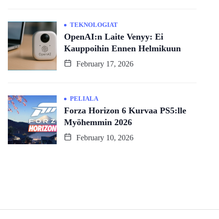
TEKNOLOGIAT
OpenAI:n Laite Venyy: Ei
Kauppoihin Ennen Helmikuun
February 17, 2026
PELIALA
Forza Horizon 6 Kurvaa PS5:lle
Myöhemmin 2026
February 10, 2026