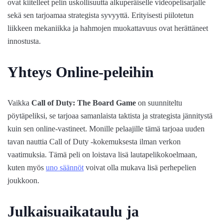
ovat kiitelleet pelin uskollisuutta alkuperäiselle videopelisarjalle
sekä sen tarjoamaa strategista syvyyttä. Erityisesti piilotetun
liikkeen mekaniikka ja hahmojen muokattavuus ovat herättäneet
innostusta.
Yhteys Online-peleihin
Vaikka
Call of Duty: The Board Game
on suunniteltu
pöytäpeliksi, se tarjoaa samanlaista taktista ja strategista jännitystä
kuin sen online-vastineet. Monille pelaajille tämä tarjoaa uuden
tavan nauttia Call of Duty -kokemuksesta ilman verkon
vaatimuksia. Tämä peli on loistava lisä lautapelikokoelmaan,
kuten myös
uno säännöt
voivat olla mukava lisä perhepelien
joukkoon.
Julkaisuaikataulu ja