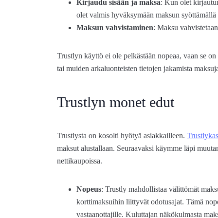
Kirjaudu sisään ja maksa
: Kun olet kirjautu
olet valmis hyväksymään maksun syöttämällä n
Maksun vahvistaminen
: Maksu vahvistetaan r
Trustlyn käyttö ei ole pelkästään nopeaa, vaan se on 
tai muiden arkaluonteisten tietojen jakamista maksuj
Trustlyn monet edut
Trustlysta on kosolti hyötyä asiakkailleen.
Trustlykas
maksut alustallaan. Seuraavaksi käymme läpi muutami
nettikaupoissa.
Nopeus
: Trustly mahdollistaa välittömät maks
korttimaksuihin liittyvät odotusajat. Tämä nop
vastaanottajille. Kuluttajan näkökulmasta maks