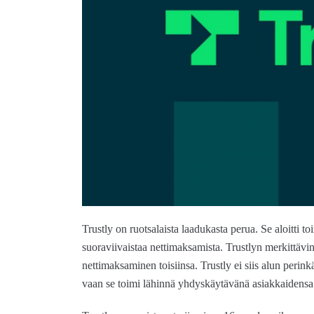
Trustly on ruotsalaista laadukasta perua. Se aloitt
suoraviivaistaa nettimaksamista. Trustlyn merkittäv
nettimaksaminen toisiinsa. Trustly ei siis alun perink
vaan se toimi lähinnä yhdyskäytävänä asiakkaidensa p