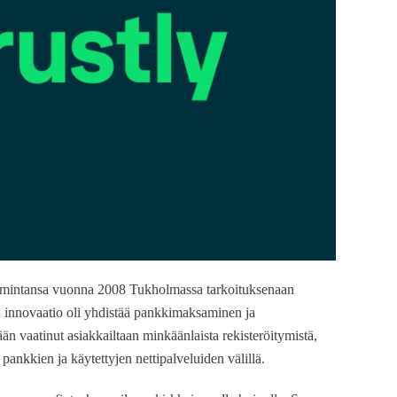
i toimintansa vuonna 2008 Tukholmassa tarkoituksenaan
in innovaatio oli yhdistää pankkimaksaminen ja
ään vaatinut asiakkailtaan minkäänlaista rekisteröitymistä,
ankkien ja käytettyjen nettipalveluiden välillä.