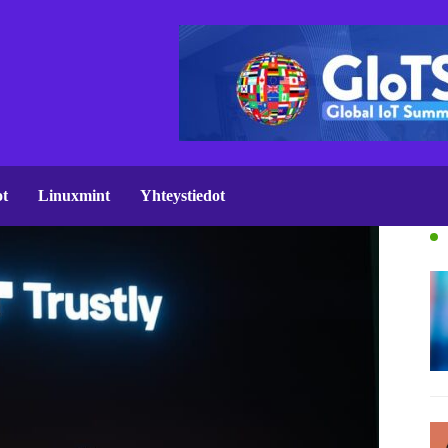
ot
Linuxmint
Yhteystiedot