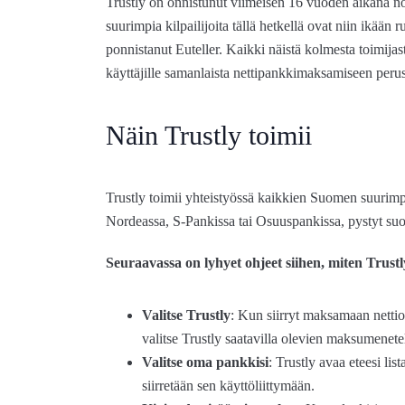
Trustly on onnistunut viimeisen 16 vuoden aikana 
suurimpia kilpailijoita tällä hetkellä ovat niin ikään
ponnistanut Euteller. Kaikki näistä kolmesta toimijast
käyttäjille samanlaista nettipankkimaksamiseen peru
Näin Trustly toimii
Trustly toimii yhteistyössä kaikkien Suomen suurimpie
Nordeassa, S-Pankissa tai Osuuspankissa, pystyt suo
Seuraavassa on lyhyet ohjeet siihen, miten Trust
Valitse Trustly
: Kun siirryt maksamaan nettio
valitse Trustly saatavilla olevien maksumenet
Valitse oma pankkisi
: Trustly avaa eteesi list
siirretään sen käyttöliittymään.