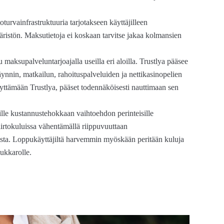
oturvainfrastruktuuria tarjotakseen käyttäjilleen
stön. Maksutietoja ei koskaan tarvitse jakaa kolmansien
tu maksupalveluntarjoajalla useilla eri aloilla. Trustlya pääsee
nin, matkailun, rahoituspalveluiden ja nettikasinopelien
käyttämään Trustlya, pääset todennäköisesti nauttimaan sen
ksille kustannustehokkaan vaihtoehdon perinteisille
iirtokuluissa vähentämällä riippuvuuttaan
ksuista. Loppukäyttäjiltä harvemmin myöskään peritään kuluja
kukkarolle.