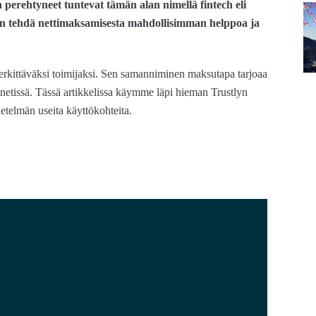
perehtyneet tuntevat tämän alan nimellä fintech eli
a on tehdä nettimaksamisesta mahdollisimman helppoa ja
 merkittäväksi toimijaksi. Sen samanniminen maksutapa tarjoaa
netissä. Tässä artikkelissa käymme läpi hieman Trustlyn
etelmän useita käyttökohteita.