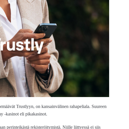
törmäävät Trustlyyn, on kansainvälinen rahapeliala. Suureen
y -kasinot eli pikakasinot.
n perinteikästä rekisteröitymistä. Niille liittyessä ei siis