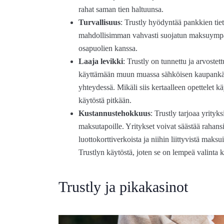
rahat saman tien haltuunsa.
Turvallisuus
: Trustly hyödyntää pankkien tiet
mahdollisimman vahvasti suojatun maksuympäri
osapuolien kanssa.
Laaja levikki
: Trustly on tunnettu ja arvostet
käyttämään muun muassa sähköisen kaupankäyn
yhteydessä. Mikäli siis kertaalleen opettelet 
käytöstä pitkään.
Kustannustehokkuus
: Trustly tarjoaa yrity
maksutapoille. Yritykset voivat säästää rahans
luottokorttiverkoista ja niihin liittyvistä ma
Trustlyn käytöstä, joten se on lempeä valinta 
Trustly ja pikakasinot