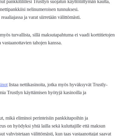
nut pankkitilillesi Trustlyn suojatun käyttöliittymän kautta,
ettipankkiisi nelinumeroisen tunnuksesi.
eaaliajassa ja varat siirretään välittömästi.
myös turvallista, sillä maksutapahtuma ei vaadi korttitietojen
a vastaanottavien tahojen kanssa.
inot
listaa nettikasinoita, jotka myös hyväksyvät Trustly-
a Trustlyn käyttämisen hyötyjä kasinoilla ja
ut, mikä eliminoi perinteisiin pankkitapoihin ja
eus on hyödyksi yhtä lailla sekä kuluttajille että maksun
ut vahvistetaan välittömästi, kun taas vastaanottajat saavat