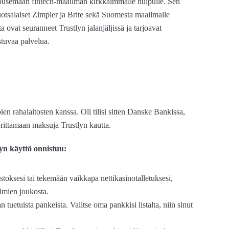
nousemaan fintech-maailman kirkkaimmalle huipulle. Sen
 ruotsalaiset Zimpler ja Brite sekä Suomesta maailmalle
a ovat seuranneet Trustlyn jalanjäljissä ja tarjoavat
stuvaa palvelua.
n rahalaitosten kanssa. Oli tilisi sitten Danske Bankissa,
rittamaan maksuja Trustlyn kautta.
lyn käyttö onnistuu:
stoksesi tai tekemään vaikkapa nettikasinotalletuksesi,
elmien joukosta.
an tuetuista pankeista. Valitse oma pankkisi listalta, niin sinut