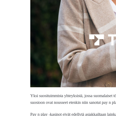
Yksi suosituimmista yhteyksistä, jossa suomalaiset 
suosioon ovat nousseet etenkin niin sanotut pay n pla
Pay n play -kasinot eivät edellytä asiakkailtaan lainkaa