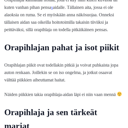
kuten vanhan pihan pensa
s
aidalle. Tällainen aita, jossa ei ole
alaoksia on ruma. Se ei myöskään anna näkösuojaa. Onneksi
tällaisen aidan saa oikeilla hoitotoimilla takaisin tiiviiksi ja
peittäväksi, sillä orapihlaja on todella pitkäikäinen pensas.
Orapihlajan pahat ja isot piikit
Orapihlajan piikit ovat todellakin pitkiä ja voivat puhkaista jopa
auton renkaan. Joillekin se on iso ongelma, ja jotkut osaavat
välttää piikkien aiheuttamat haitat.
Näiden piikkien takia orapihlaja-aidan läpi ei niin vaan mennä
Orapihlaja ja sen tärkeät
marjat