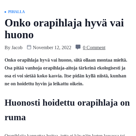
PIHALLA
Onko orapihlaja hyvä vai
huono
By
Jacob
November 12, 2022
0 Comment
Onko orapihlaja hyvä vai huono, siitä ollaan montaa mieltä.
Osa pitää vanhoja orapihlaja-aitoja tärkeinä ekologisesti ja
osa ei voi sietää koko kasvia. Itse pidän kyllä niistä, kunhan
ne on hoidettu hyvin ja leikattu oikein.
Huonosti hoidettu orapihlaja on
ruma
Orapihlajia kannattaa hoitaa, jotta ei käy näin kuten kuvassa tai