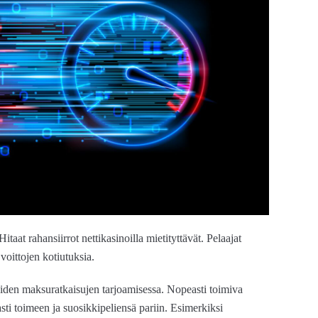
aat rahansiirrot nettikasinoilla mietityttävät. Pelaajat
 voittojen kotiutuksia.
den maksuratkaisujen tarjoamisessa. Nopeasti toimiva
sti toimeen ja suosikkipeliensä pariin. Esimerkiksi