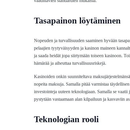
vaadittavien standardien mukaisia.
Tasapainon löytäminen
Nopeuden ja turvallisuuden saaminen hyvään tasapai
pelaajien tyytyväisyyden ja kasinon maineen kannalta
ja saada heidät jopa siirtymään toiseen kasinoon. To
hämärää ja aiheuttaa turvallisuusriskejä.
Kasinoiden onkin suunniteltava maksujärjestelmänsä ja
nopeita maksuja. Samalla pitää varmistaa täydellisen
investointeja uuteen teknologiaan. Samalla se vaatii 
pystytään vastaamaan alan kilpailuun ja kasvaviin as
Teknologian rooli