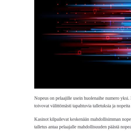
Nopeus on pelaajille usein huolenaihe numero yksi. Hit
toivovat välittömästi tapahtuvia talletuksia ja nopeita
Kasinot kilpailevat keskenään mahdollisimman nopei
talletus antaa pelaajalle mahdollisuuden päästä nopea