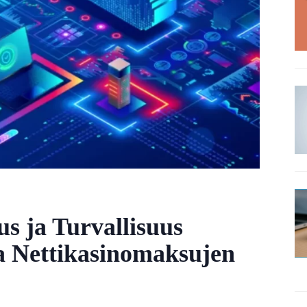
s ja Turvallisuus
a Nettikasinomaksujen