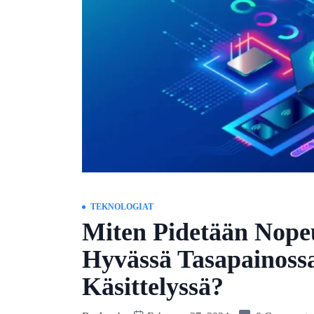
TEKNOLOGIAT
Miten Pidetään Nopeu
Hyvässä Tasapainoss
Käsittelyssä?