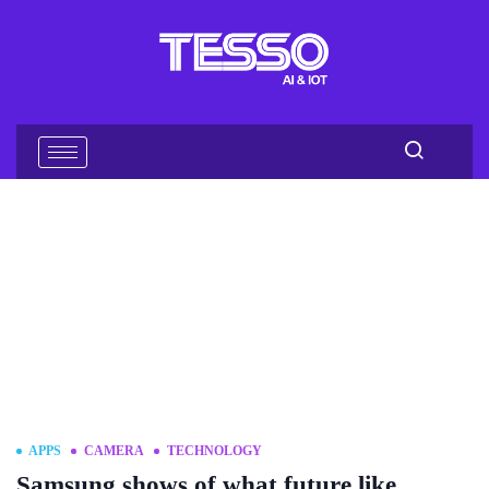
APPS
CAMERA
TECHNOLOGY
Samsung shows of what future like