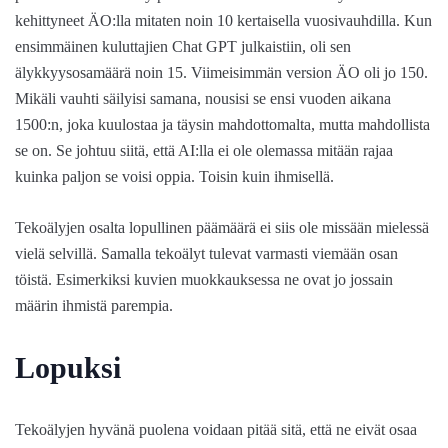
kehittyneet ÄO:lla mitaten noin 10 kertaisella vuosivauhdilla. Kun
ensimmäinen kuluttajien Chat GPT julkaistiin, oli sen
älykkyysosamäärä noin 15. Viimeisimmän version ÄO oli jo 150.
Mikäli vauhti säilyisi samana, nousisi se ensi vuoden aikana
1500:n, joka kuulostaa ja täysin mahdottomalta, mutta mahdollista
se on. Se johtuu siitä, että AI:lla ei ole olemassa mitään rajaa
kuinka paljon se voisi oppia. Toisin kuin ihmisellä.
Tekoälyjen osalta lopullinen päämäärä ei siis ole missään mielessä
vielä selvillä. Samalla tekoälyt tulevat varmasti viemään osan
töistä. Esimerkiksi kuvien muokkauksessa ne ovat jo jossain
määrin ihmistä parempia.
Lopuksi
Tekoälyjen hyvänä puolena voidaan pitää sitä, että ne eivät osaa