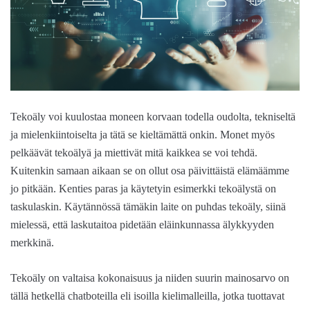
Tekoäly voi kuulostaa moneen korvaan todella oudolta, tekniseltä
ja mielenkiintoiselta ja tätä se kieltämättä onkin. Monet myös
pelkäävät tekoälyä ja miettivät mitä kaikkea se voi tehdä.
Kuitenkin samaan aikaan se on ollut osa päivittäistä elämäämme
jo pitkään. Kenties paras ja käytetyin esimerkki tekoälystä on
taskulaskin. Käytännössä tämäkin laite on puhdas tekoäly, siinä
mielessä, että laskutaitoa pidetään eläinkunnassa älykkyyden
merkkinä.
Tekoäly on valtaisa kokonaisuus ja niiden suurin mainosarvo on
tällä hetkellä chatboteilla eli isoilla kielimalleilla, jotka tuottavat