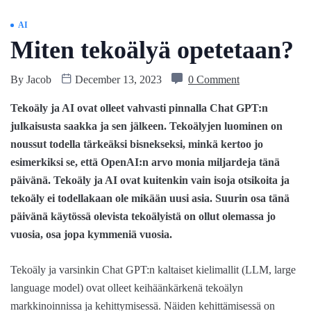
AI
Miten tekoälyä opetetaan?
By
Jacob
December 13, 2023
0 Comment
Tekoäly ja AI ovat olleet vahvasti pinnalla Chat GPT:n
julkaisusta saakka ja sen jälkeen. Tekoälyjen luominen on
noussut todella tärkeäksi bisnekseksi, minkä kertoo jo
esimerkiksi se, että OpenAI:n arvo monia miljardeja tänä
päivänä. Tekoäly ja AI ovat kuitenkin vain isoja otsikoita ja
tekoäly ei todellakaan ole mikään uusi asia. Suurin osa tänä
päivänä käytössä olevista tekoälyistä on ollut olemassa jo
vuosia, osa jopa kymmeniä vuosia.
Tekoäly ja varsinkin Chat GPT:n kaltaiset kielimallit (LLM, large
language model) ovat olleet keihäänkärkenä tekoälyn
markkinoinnissa ja kehittymisessä. Näiden kehittämisessä on