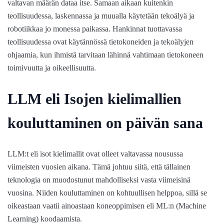
valtavan määrän dataa itse. Samaan aikaan kuitenkin
teollisuudessa, laskennassa ja muualla käytetään tekoälyä ja
robotiikkaa jo monessa paikassa. Hankinnat tuottavassa
teollisuudessa ovat käytännössä tietokoneiden ja tekoälyjen
ohjaamia, kun ihmistä tarvitaan lähinnä vahtimaan tietokoneen
toimivuutta ja oikeellisuutta.
LLM eli Isojen kielimallien
kouluttaminen on päivän sana
LLM:t eli isot kielimallit ovat olleet valtavassa nousussa
viimeisten vuosien aikana. Tämä johtuu siitä, että tällainen
teknologia on muodostunut mahdolliseksi vasta viimeisinä
vuosina. Niiden kouluttaminen on kohtuullisen helppoa, sillä se
oikeastaan vaatii ainoastaan koneoppimisen eli ML:n (Machine
Learning) koodaamista.