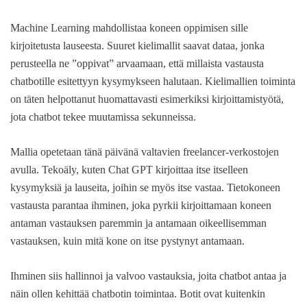
Machine Learning mahdollistaa koneen oppimisen sille
kirjoitetusta lauseesta. Suuret kielimallit saavat dataa, jonka
perusteella ne ”oppivat” arvaamaan, että millaista vastausta
chatbotille esitettyyn kysymykseen halutaan. Kielimallien toiminta
on täten helpottanut huomattavasti esimerkiksi kirjoittamistyötä,
jota chatbot tekee muutamissa sekunneissa.
Mallia opetetaan tänä päivänä valtavien freelancer-verkostojen
avulla. Tekoäly, kuten Chat GPT kirjoittaa itse itselleen
kysymyksiä ja lauseita, joihin se myös itse vastaa. Tietokoneen
vastausta parantaa ihminen, joka pyrkii kirjoittamaan koneen
antaman vastauksen paremmin ja antamaan oikeellisemman
vastauksen, kuin mitä kone on itse pystynyt antamaan.
Ihminen siis hallinnoi ja valvoo vastauksia, joita chatbot antaa ja
näin ollen kehittää chatbotin toimintaa. Botit ovat kuitenkin